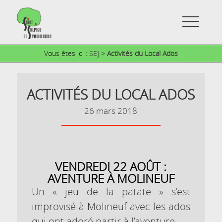
Vous êtes ici :
SEJ
>
Activités du Local Ados
ACTIVITÉS DU LOCAL ADOS
26 mars 2018
VENDREDI 22 AOÛT :
AVENTURE À MOLINEUF
Un « jeu de la patate » s’est
improvisé à Molineuf avec les ados
qui ont adoré partir à l’aventure.